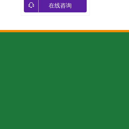
在线咨询
关于我们
新闻中心
服务项目
全国咨询热线
189 0
企业文化
行业新闻
外墙清洗
加入我们
公司动态
室内清洁
手机：189 0731
电话：0731-842