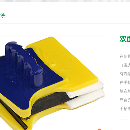
清洗
双
在使
（磁
有洗
在手
放在
靠自
手柄