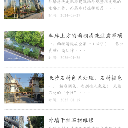
外墙清洗是保持建筑物外观整洁美观的
重要工作，而药水的选择则是···
时间：2024-05-27
车库上方的雨棚清洗注意事项
一、雨棚清洗安全第一（必守） - 作业
资质：高处作···
时间：2026-04-26
长沙石材色差处理，石材提色
一、 精准调色，告别恼人色差！ 天然
石材的“个性”···
时间：2025-08-19
外墙干挂石材维修