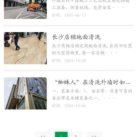
外墙石材干挂施工工艺流程主要包括施
工准备、测量放线、龙骨安装···
时间：2025-06-13
长沙店铺地面清洗
长沙商场店铺定期地面清洗,在热闹喧嚣
的大型商场里,每一家店铺···
时间：2024-10-28
“蜘蛛人”在清洗外墙时如何来保障自身安全?
一、装备方面：1. 安全带：质量可靠的
安全带是关键装备之一。···
时间：2024-10-06