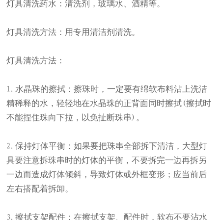
灯具清洗药水：清洗剂，玻璃水、酒精等。
灯具清洗方法：用专用清洁剂清洗。
灯具清洗方法：
水晶珠的擦拭：擦珠时，一定要有绵软布料沾上洗洁
1.
精稀释的水，轻轻地在水晶珠的正背面同时擦拭
擦拭时
(
不能捏住珠向下拉，以免扯断珠串
。
)
保持灯体平衡：如果要把珠串全部拆下清洁，大型灯
2.
具要注意拆珠串时的灯体的平衡，不要拆完一边再拆另
一边而造成灯体倾斜，导致灯体或外框变形；应当前后
左右搭配着拆卸。
擦拭支架配件：在擦拭支架、配件时，软布不要沾水
3.